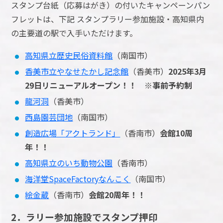
スタンプ台紙（応募はがき）の付いたキャンペーンパン
フレットは、下記 スタンプラリー参加施設・高知県内
の主要道の駅で入手いただけます。
高知県立歴史民俗資料館
（南国市）
香美市立やなせたかし記念館
（香美市）
2025年3月
29日リニューアルオープン！！ ※事前予約制
龍河洞
（香美市）
西島園芸団地
（南国市）
創造広場「アクトランド」
（香南市）
会館10周
年！！
高知県立のいち動物公園
（香南市）
海洋堂SpaceFactoryなんこく
（南国市）
絵金蔵
（香南市）
会館20周年！！
2．ラリー参加施設でスタンプ押印