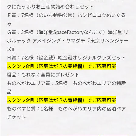
クにたっぷりお土産物詰め合わせセット
Ｆ賞：7名様（のいち動物公園）ハシビロコウぬいぐる
み
Ｇ賞：3名様（海洋堂SpaceFactoryなんこく）海洋堂 リ
ボルテック アメイジング・ヤマグチ『東京リベンジャー
ズ』
Ｈ賞：7名様（絵金蔵）絵金蔵オリジナルグッズセット
スタンプ8個（応募はがきの
赤枠欄
）でご応募可能
粗品：もれなく全員にプレゼント
ものべがわエリア賞：5名様 ものべがわエリアの特産
品
スタンプ9個（応募はがきの
青枠欄
）でご応募可能
ものべすと賞：1名様 ものべがわエリア内の宿泊ペア
チケット