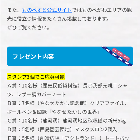
また、
ものべすと公式サイト
ではものべがわエリアの観
光に役立つ情報をたくさん掲載しております。
ぜひご覧ください。
プレゼント内容
スタンプ3個でご応募可能
Ａ賞：10名様（歴史民俗資料館）長宗我部元親Ｔシャ
ツ、レザー調カバーノート
Ｂ賞：7名様（やなせたかし記念館）クリアファイル、
ボールペン＆図録「やなせたかしの世界」
Ｃ賞：10名様（龍河洞）龍河洞地区秋収穫の新米5kg
Ｄ賞：5名様（西島園芸団地）マスクメロン2個入
Ｅ賞：5名様（創造広場「アクトランド」）トートバッ