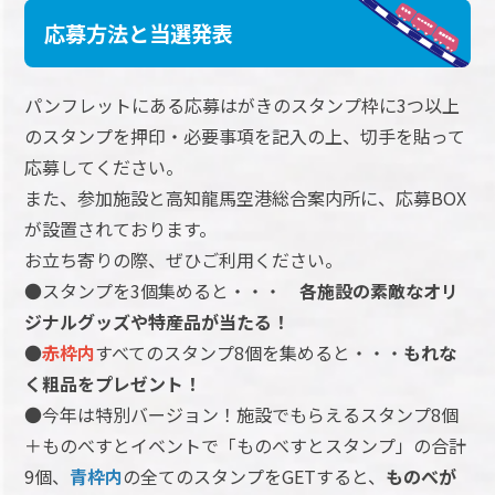
応募方法と当選発表
パンフレットにある応募はがきのスタンプ枠に3つ以上
のスタンプを押印・必要事項を記入の上、切手を貼って
応募してください。
また、参加施設と高知龍馬空港総合案内所に、応募BOX
が設置されております。
お立ち寄りの際、ぜひご利用ください。
●スタンプを3個集めると・・・
各施設の素敵なオリ
ジナルグッズや特産品が当たる！
●
赤枠内
すべてのスタンプ8個を集めると・・・
もれな
く粗品をプレゼント！
●今年は特別バージョン！施設でもらえるスタンプ8個
＋ものべすとイベントで「ものべすとスタンプ」の合計
9個、
青枠内
の全てのスタンプをGETすると、
ものべが