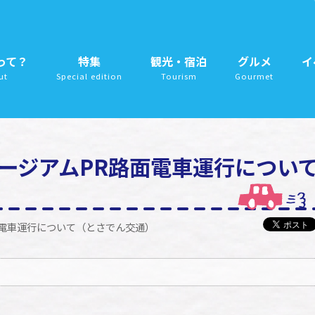
って？
特集
観光・宿泊
グルメ
イ
ut
Special edition
Tourism
Gourmet
ージアムPR路面電車運行につい
面電車運行について（とさでん交通）