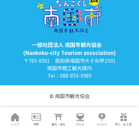
一般社団法人 南国市観光協会
(Nankoku-city Tourism association)
〒783-8501 高知県南国市大そね甲2301
南国市商工観光課内
Tel：088-855-3985
© 南国市観光協会