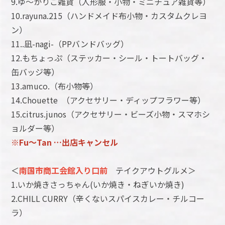
​9.ゆ〜かりこ雑貨（人形服・小物・ミニチュア雑貨等）
10.rayuna.215（ハンドメイド布小物・カスタムクレヨ
ン）
11..凪-nagi-（PPバンドバッグ⁡）
12.もちょっぷ（ステッカー・シール・トートバッグ・
缶バッジ等）
13.amuco.（布小物等）
14.Chouette （アクセサリー・ディップフラワー等）
15.citrus.junos（アクセサリー・ビーズ小物・スマホシ
ョルダー等）
※Fu～Tan …出店キャンセル
＜
南国市商工会館入り口前
テイクアウトグルメ＞
1.いか焼きさっちゃん(いか焼き・ねぎいか焼き)
2.CHILL CURRY（辛くないスパイスカレー・チルコー
ラ）