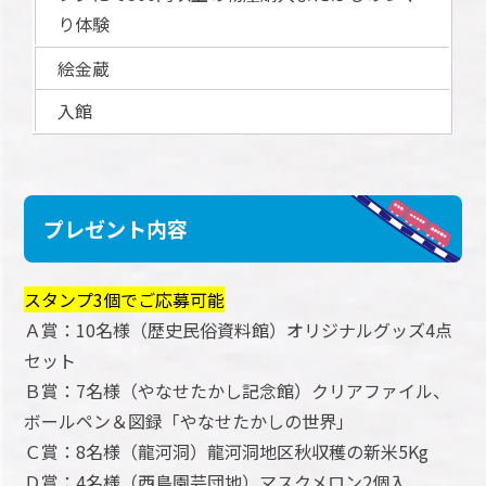
り体験
絵金蔵
入館
プレゼント内容
スタンプ3個でご応募可能
Ａ賞：10名様（歴史民俗資料館）オリジナルグッズ4点
セット
Ｂ賞：7名様（やなせたかし記念館）クリアファイル、
ボールペン＆図録「やなせたかしの世界」
Ｃ賞：8名様（龍河洞）龍河洞地区秋収穫の新米5Kg
Ｄ賞：4名様（西島園芸団地）マスクメロン2個入