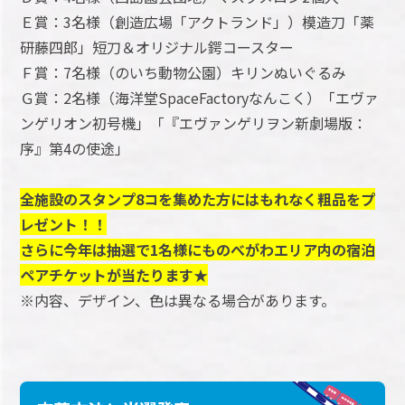
Ｅ賞：3名様（創造広場「アクトランド」）模造刀「薬
研藤四郎」短刀＆オリジナル鍔コースター
Ｆ賞：7名様（のいち動物公園）キリンぬいぐるみ
Ｇ賞：2名様（海洋堂SpaceFactoryなんこく）「エヴァ
ンゲリオン初号機」「『エヴァンゲリヲン新劇場版：
序』第4の使途」
全施設のスタンプ8コを集めた方にはもれなく粗品をプ
レゼント！！
さらに今年は抽選で1名様にものべがわエリア内の宿泊
ペアチケットが当たります★
※内容、デザイン、色は異なる場合があります。