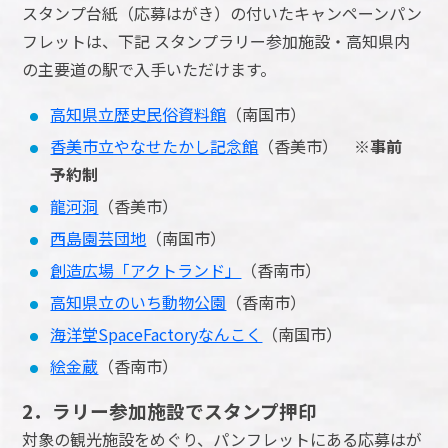
スタンプ台紙（応募はがき）の付いたキャンペーンパン
フレットは、下記 スタンプラリー参加施設・高知県内
の主要道の駅で入手いただけます。
高知県立歴史民俗資料館
（南国市）
香美市立やなせたかし記念館
（香美市）
※事前
予約制
龍河洞
（香美市）
西島園芸団地
（南国市）
創造広場「アクトランド」
（香南市）
高知県立のいち動物公園
（香南市）
海洋堂SpaceFactoryなんこく
（南国市）
絵金蔵
（香南市）
2．ラリー参加施設でスタンプ押印
対象の観光施設をめぐり、パンフレットにある応募はが