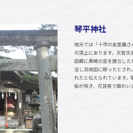
琴平神社
地元では「十市の金毘羅さ
の頂上にあります。天智天
田郷に黒崎の宮を建立した
没し浜改田に移ったとされ
れたと伝えられています。
桜が咲き、花見客で賑わい