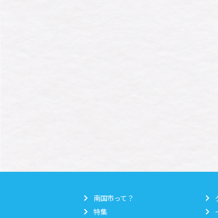
南国市って？
特集