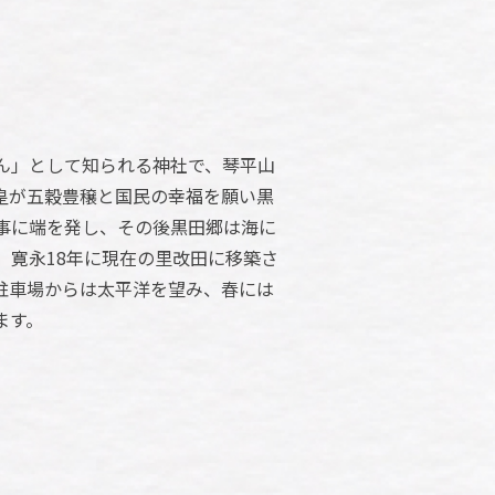
ん」として知られる神社で、琴平山
皇が五穀豊穣と国民の幸福を願い黒
事に端を発し、その後黒田郷は海に
、寛永18年に現在の里改田に移築さ
駐車場からは太平洋を望み、春には
ます。