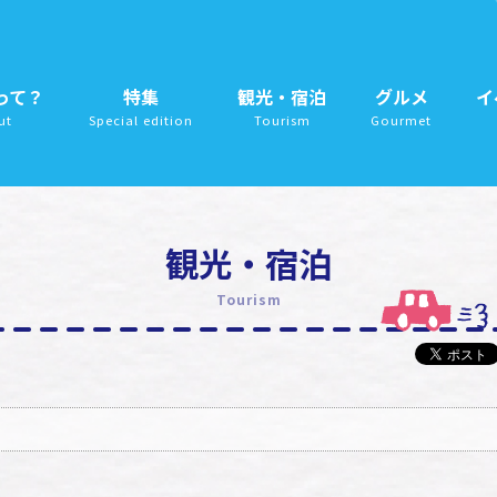
って？
特集
観光・宿泊
グルメ
イ
ut
Special edition
Tourism
Gourmet
観光・宿泊
Tourism