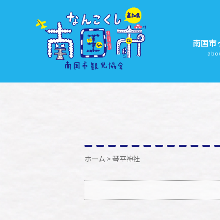
南国市
abo
ホーム
> 琴平神社