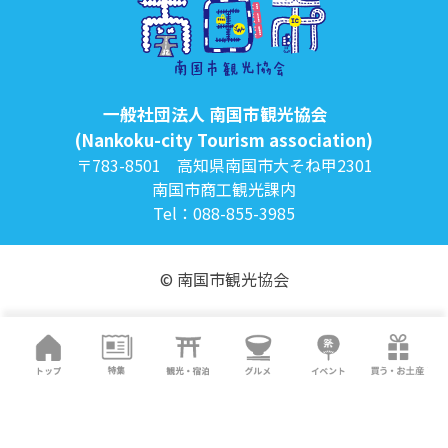
一般社団法人 南国市観光協会
(Nankoku-city Tourism association)
〒783-8501 高知県南国市大そね甲2301
南国市商工観光課内
Tel：088-855-3985
© 南国市観光協会