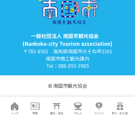
一般社団法人 南国市観光協会
(Nankoku-city Tourism association)
〒783-8501 高知県南国市大そね甲2301
南国市商工観光課内
Tel：088-855-3985
© 南国市観光協会