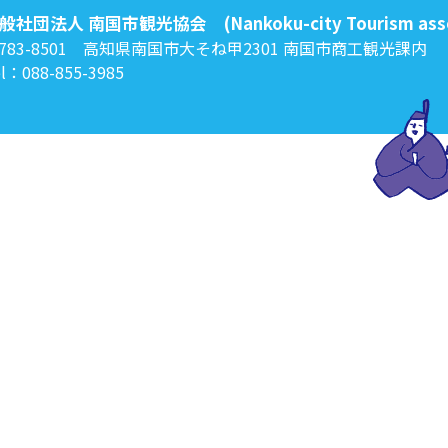
般社団法人 南国市観光協会
(Nankoku-city Tourism ass
783-8501 高知県南国市大そね甲2301
南国市商工観光課内
l：088-855-3985