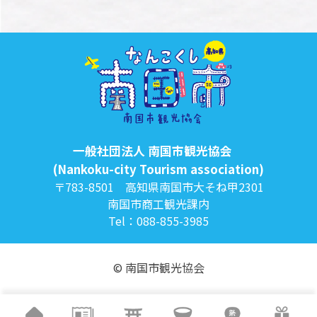
一般社団法人 南国市観光協会
(Nankoku-city Tourism association)
〒783-8501 高知県南国市大そね甲2301
南国市商工観光課内
Tel：088-855-3985
© 南国市観光協会