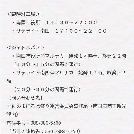
＜臨時駐車場＞
・南国市役所 １４：３０～２２：００
・サテライト南国 １７：００～２２：００
＜シャトルバス＞
・南国市役所⇔マルナカ 始発１４時半、終発２２時
（１０分～１５分の間隔で運行）
・サテライト南国⇔マルナカ 始発１７時、終発２２
時
（２０分～３０分の間隔で運行）
【問い合わせ先】
土佐のまほろば祭り運営委員会事務局（南国市商工観光
課内）
電話番号：088-880-6560
（当日の連絡先：080-2984-3250）