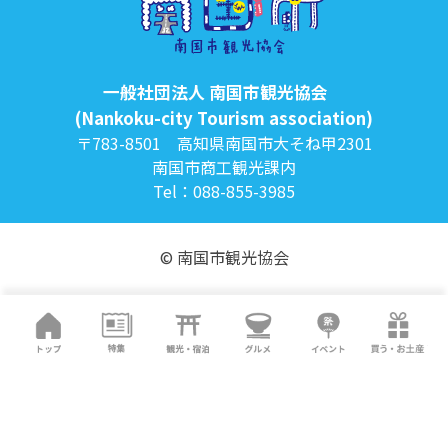
一般社団法人 南国市観光協会
(Nankoku-city Tourism association)
〒783-8501 高知県南国市大そね甲2301
南国市商工観光課内
Tel：088-855-3985
© 南国市観光協会