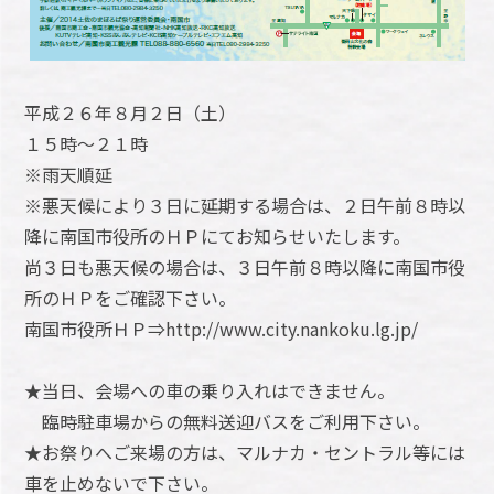
平成２６年８月２日（土）
１５時～２１時
※雨天順延
※悪天候により３日に延期する場合は、２日午前８時以
降に南国市役所のＨＰにてお知らせいたします。
尚３日も悪天候の場合は、３日午前８時以降に南国市役
所のＨＰをご確認下さい。
南国市役所ＨＰ⇒http://www.city.nankoku.lg.jp/
★当日、会場への車の乗り入れはできません。
臨時駐車場からの無料送迎バスをご利用下さい。
★お祭りへご来場の方は、マルナカ・セントラル等には
車を止めないで下さい。