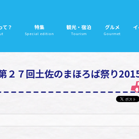
って？
特集
観光・宿泊
グルメ
イ
ut
Special edition
Tourism
Gourmet
第２７回土佐のまほろば祭り201