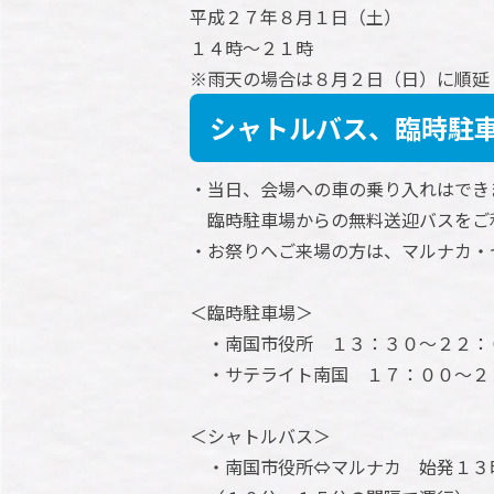
平成２７年８月１日（土）
１４時～２１時
※雨天の場合は８月２日（日）に順延
シャトルバス、臨時駐
・当日、会場への車の乗り入れはでき
臨時駐車場からの無料送迎バスをご
・お祭りへご来場の方は、マルナカ・
＜臨時駐車場＞
・南国市役所 １３：３０～２２：
・サテライト南国 １７：００～２
＜シャトルバス＞
・南国市役所⇔マルナカ 始発１３