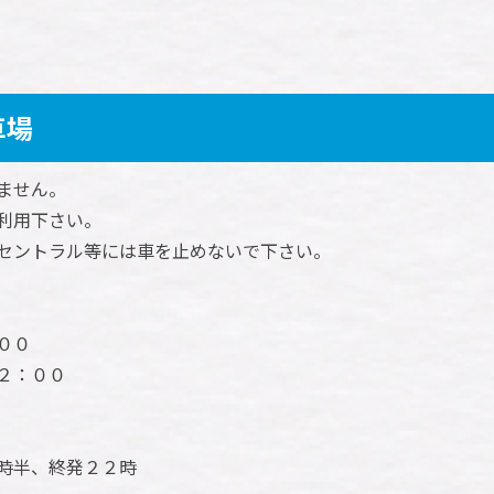
車場
ません。
利用下さい。
セントラル等には車を止めないで下さい。
００
２：００
時半、終発２２時