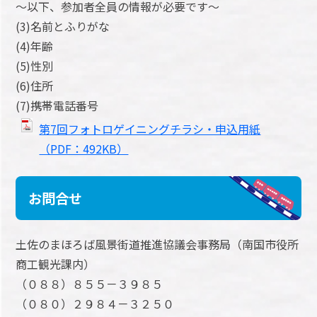
～以下、参加者全員の情報が必要です～
(3)名前とふりがな
(4)年齢
(5)性別
(6)住所
(7)携帯電話番号
第7回フォトロゲイニングチラシ・申込用紙
（PDF：492KB）
お問合せ
土佐のまほろば風景街道推進協議会事務局（南国市役所
商工観光課内）
（０８８）８５５－３９８５
（０８０）２９８４－３２５０