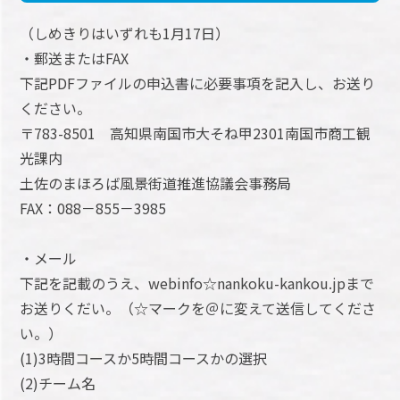
（しめきりはいずれも1月17日）
・郵送またはFAX
下記PDFファイルの申込書に必要事項を記入し、お送り
ください。
〒783-8501 高知県南国市大そね甲2301南国市商工観
光課内
土佐のまほろば風景街道推進協議会事務局
FAX：088－855－3985
・メール
下記を記載のうえ、webinfo☆nankoku-kankou.jpまで
お送りくだい。（☆マークを＠に変えて送信してくださ
い。）
(1)3時間コースか5時間コースかの選択
(2)チーム名