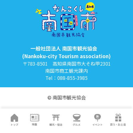
一般社団法人 南国市観光協会
(Nankoku-city Tourism association)
〒783-8501 高知県南国市大そね甲2301
南国市商工観光課内
Tel：088-855-3985
© 南国市観光協会