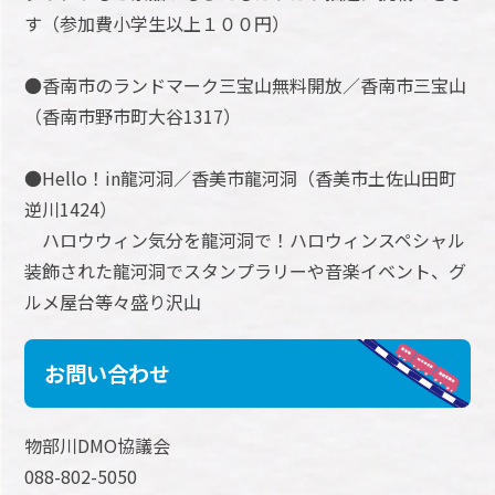
す（参加費小学生以上１００円）
●香南市のランドマーク三宝山無料開放／香南市三宝山
（香南市野市町大谷1317）
●Hello！in龍河洞／香美市龍河洞（香美市土佐山田町
逆川1424）
ハロウウィン気分を龍河洞で！ハロウィンスペシャル
装飾された龍河洞でスタンプラリーや音楽イベント、グ
ルメ屋台等々盛り沢山
お問い合わせ
物部川DMO協議会
088-802-5050