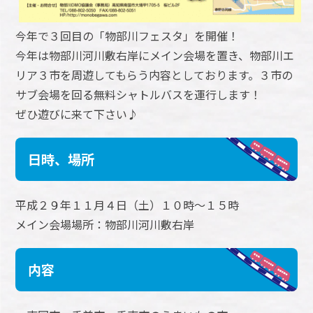
今年で３回目の「物部川フェスタ」を開催！
今年は物部川河川敷右岸にメイン会場を置き、物部川エ
リア３市を周遊してもらう内容としております。３市の
サブ会場を回る無料シャトルバスを運行します！
ぜひ遊びに来て下さい♪
日時、場所
平成２９年１１月４日（土）１０時～１５時
メイン会場場所：物部川河川敷右岸
内容