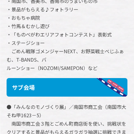
・南国市、香美市、香南市のうまいもの市
・景品がもらえる♪フォトラリー
・おもちゃ病院
・竹馬＆むかし遊び
・「ものべがわエリアフォトコンテスト」表彰式
・ステージショー
ごめん戦隊ゴメンジャーNEXT、お野菜戦士べじふぁ
む、T-BANDS、バ
ルーンショー（NOZOMI/SAMEPON）など
サブ会場
●「みんなのモノづくり展」／南国市商工会（南国市大
そね甲1623－5）
南国市商工会３階とごめん町商店街を使い、挑戦状を
クリアすると景品がもらえるガラガラ抽選に挑戦できま