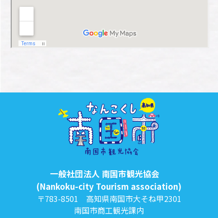
一般社団法人 南国市観光協会
(Nankoku-city Tourism association)
〒783-8501 高知県南国市大そね甲2301
南国市商工観光課内