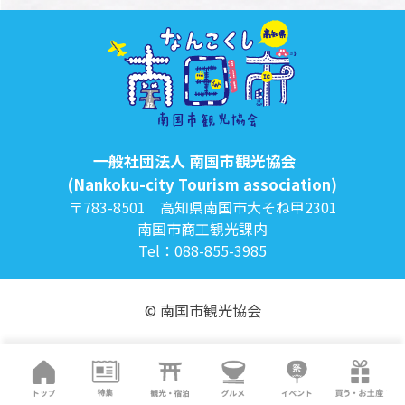
一般社団法人 南国市観光協会
(Nankoku-city Tourism association)
〒783-8501 高知県南国市大そね甲2301
南国市商工観光課内
Tel：088-855-3985
© 南国市観光協会