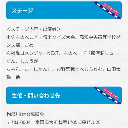
ステージ
＜ステージ内容・出演者＞
土佐ものべこども博士クイズ大会、高知中央高等学校ダ
ンス部、ごめ
ん戦隊ゴメンジャーNEXT、ものべーず「龍河洞リュー
くん、しょうが
ちゃん、こーにゃん」、お野菜戦士べじふぁむ、山田太
鼓 他
主催・問い合わせ先
物部川DMO協議会
〒783-0004 南国市大そね甲1705-5桜ビル2F