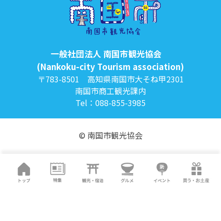
一般社団法人 南国市観光協会
(Nankoku-city Tourism association)
〒783-8501 高知県南国市大そね甲2301
南国市商工観光課内
Tel：088-855-3985
© 南国市観光協会