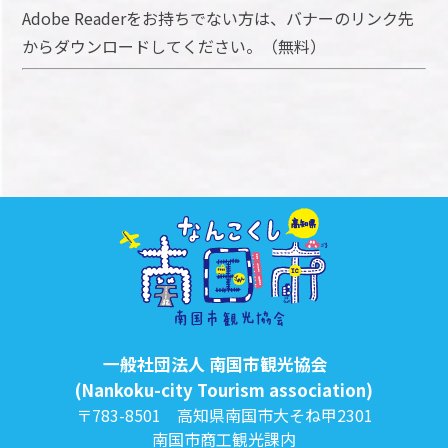
Adobe Readerをお持ちでない方は、バナーのリンク先
からダウンロードしてください。（無料）
一般社団法人 南国市観光協会
(Nankoku-city Tourism association)
〒783-8501 高知県南国市大そね甲2301
南国市商工観光課内