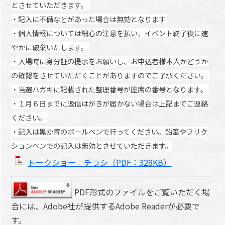
と
させていただきます。
・記入に不備などがあった場合は無効となります
・個人情報については細心の注意を払い、イベント終了後に速
やか
に破棄いたします。
・入場時に身分証の提示をお願いし、お申込者様本人かどうか
の確
認をさせていただくことがありますのでご了承ください。
・当選ハガキに記載された整理番号が座席の番号となります。
・１月６日までに返信はがきが届かない場合は上記までご連絡
くだ
さい。
・記入は黒か青のボールペンで行ってください。鉛筆やフリク
ショ
ンペンでの記入は無効とさせていただきます。
トークショー チラシ（PDF：328KB）
PDF形式のファイルをご覧いただく場
合には、Adobe社が提供するAdobe Readerが必要で
す。