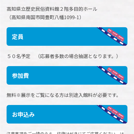
高知県立歴史民俗資料館２階多目的ホール
（高知県南国市岡豊町八幡1099-1）
定員
５０名予定 （応募者多数の場合抽選となります。）
参加費
無料※展示をご覧になる方は別途入館料が必要です。
お申込み
注意事項をご一読のうえ、往復はがきにてご応募ください。は