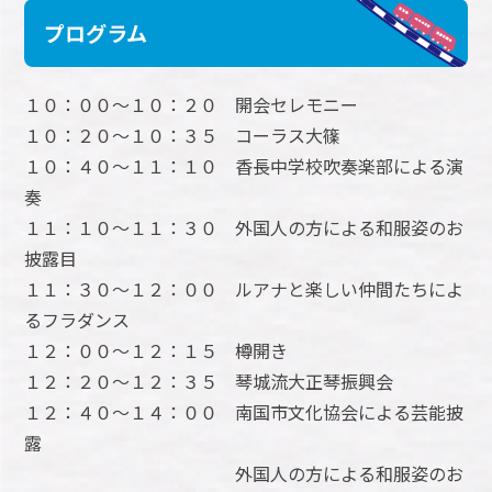
プログラム
１０：００～１０：２０ 開会セレモニー
１０：２０～１０：３５ コーラス大篠
１０：４０～１１：１０ 香長中学校吹奏楽部による演
奏
１１：１０～１１：３０ 外国人の方による和服姿のお
披露目
１１：３０～１２：００ ルアナと楽しい仲間たちによ
るフラダンス
１２：００～１２：１５ 樽開き
１２：２０～１２：３５ 琴城流大正琴振興会
１２：４０～１４：００ 南国市文化協会による芸能披
露
外国人の方による和服姿のお