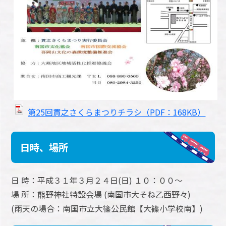
第25回貫之さくらまつりチラシ（PDF：168KB）
日時、場所
日 時：平成３１年３月２４日(日) １０：００～
場 所：熊野神社特設会場 (南国市大そね乙西野々)
(雨天の場合：南国市立大篠公民館【大篠小学校南】)