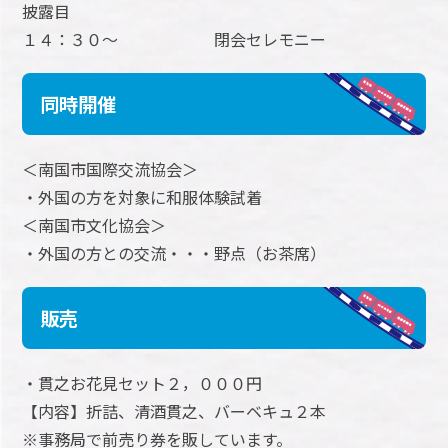
披露目
１４：３０～ 閉会セレモニー
同時開催
＜南国市国際交流協会＞
・外国の方を対象に和服体験試着
＜南国市文化協会＞
・外国の方との交流・・・野点（お茶席）
販売
・貫之お花見セット２，０００円
【内容】折詰、清酒貫之、バーベキュ２本
※事務局で前売り券を販しています。