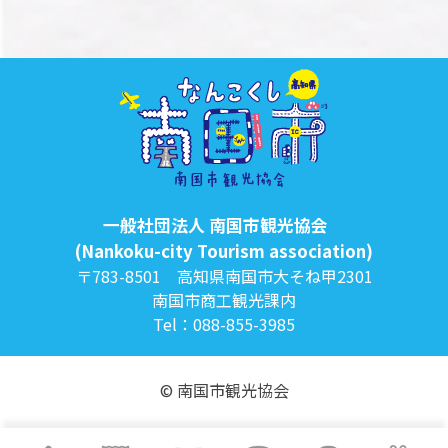
一般社団法人 南国市観光協会
(Nankoku-city Tourism association)
〒783-8501 高知県南国市大そね甲2301
南国市商工観光課内
Tel：088-855-3985
© 南国市観光協会