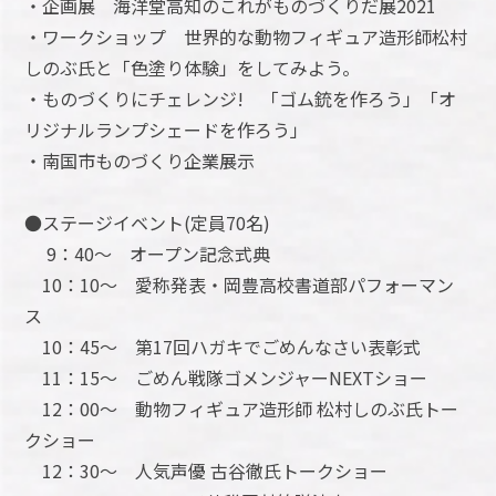
・企画展 海洋堂高知のこれがものづくりだ展2021
・ワークショップ 世界的な動物フィギュア造形師松村
しのぶ氏と「色塗り体験」をしてみよう。
・ものづくりにチェレンジ! 「ゴム銃を作ろう」「オ
リジナルランプシェードを作ろう」
・南国市ものづくり企業展示
●ステージイベント(定員70名)
9：40～ オープン記念式典
10：10～ 愛称発表・岡豊高校書道部パフォーマン
ス
10：45～ 第17回ハガキでごめんなさい表彰式
11：15～ ごめん戦隊ゴメンジャーNEXTショー
12：00～ 動物フィギュア造形師 松村しのぶ氏トー
クショー
12：30～ 人気声優 古谷徹氏トークショー