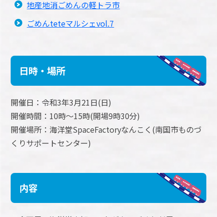
地産地消ごめんの軽トラ市
ごめんteteマルシェvol.7
日時・場所
開催日：令和3年3月21日(日)
開催時間：10時～15時(開場9時30分)
開催場所：海洋堂SpaceFactoryなんこく(南国市ものづ
くりサポートセンター)
内容