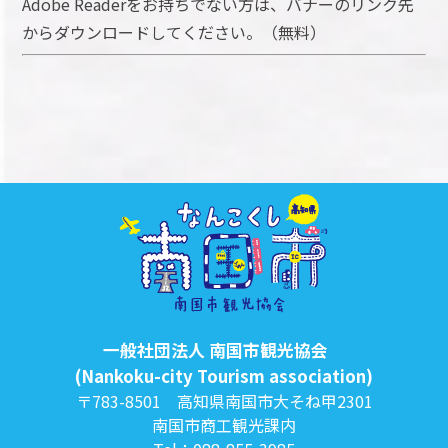
Adobe Readerをお持ちでない方は、バナーのリンク先
からダウンロードしてください。（無料）
一般社団法人 南国市観光協会
(Nankoku-city Tourism association)
〒783-8501 高知県南国市大そね甲2301
南国市商工観光課内