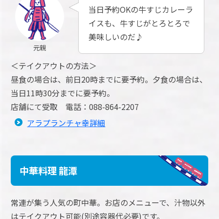
当日予約OKの牛すじカレーラ
イスも、牛すじがとろとろで
美味しいのだ♪
元親
＜テイクアウトの方法＞
昼食の場合は、前日20時までに要予約。夕食の場合は、
当日11時30分までに要予約。
店舗にて受取 電話：088-864-2207
アラプランチャ幸詳細
中華料理 龍潭
常連が集う人気の町中華。お店のメニューで、汁物以外
はテイクアウト可能(別途容器代必要)です。