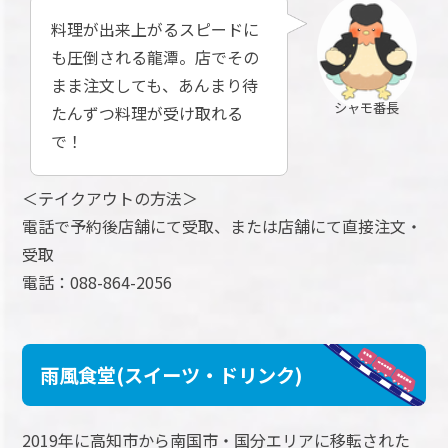
料理が出来上がるスピードに
も圧倒される龍潭。店でその
まま注文しても、あんまり待
シャモ番長
たんずつ料理が受け取れる
で！
＜テイクアウトの方法＞
電話で予約後店舗にて受取、または店舗にて直接注文・
受取
電話：088-864-2056
雨風食堂(スイーツ・ドリンク)
2019年に高知市から南国市・国分エリアに移転された