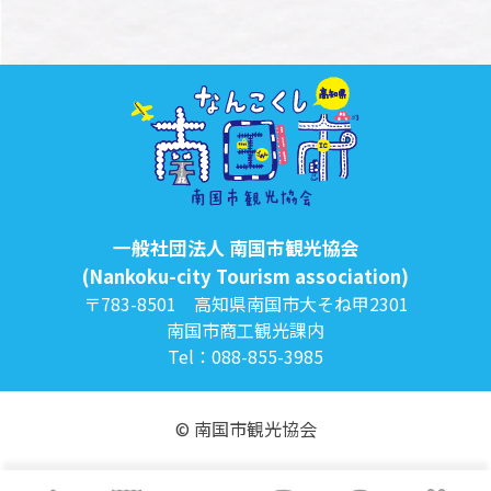
一般社団法人 南国市観光協会
(Nankoku-city Tourism association)
〒783-8501 高知県南国市大そね甲2301
南国市商工観光課内
Tel：088-855-3985
© 南国市観光協会