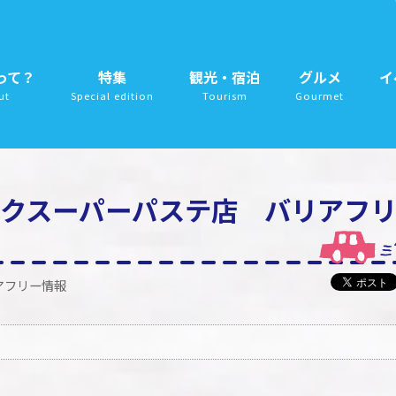
って？
特集
観光・宿泊
グルメ
イ
ut
Special edition
Tourism
Gourmet
クスーパーパステ店 バリアフ
アフリー情報