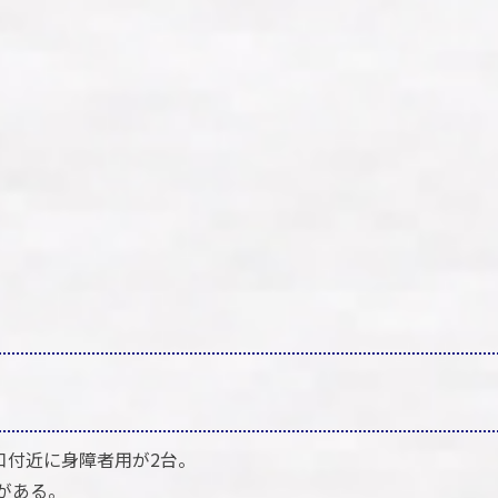
口付近に身障者用が2台。
がある。