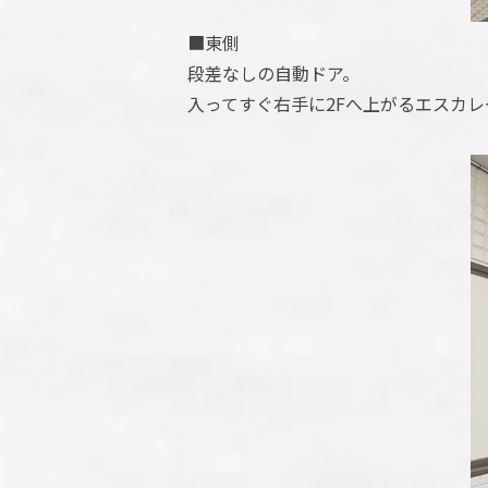
■東側
段差なしの自動ドア。
入ってすぐ右手に2Fへ上がるエスカレ