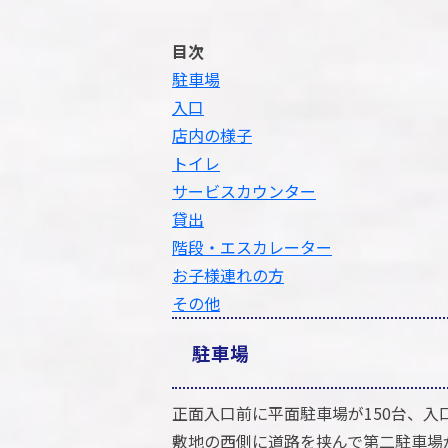
目次
駐車場
入口
店内の様子
トイレ
サービスカウンター
貸出
階段・エスカレーター
お子様連れの方
その他
駐車場
正面入口前に平面駐車場が150台、入
敷地の西側に道路を挟んで第二駐車場