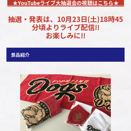
★YouTubeライブ大抽選会の視聴はこちら★
抽選・発表は、10月23日(土)18時45
分頃よりライブ配信!!
お楽しみに!!
景品紹介