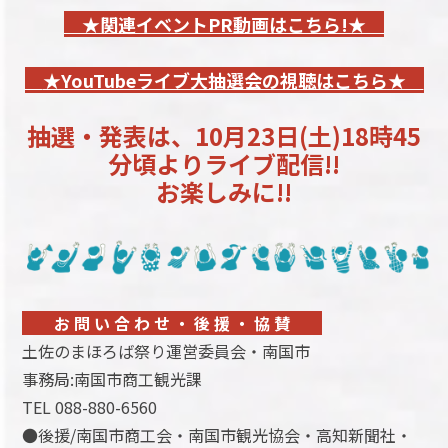
★関連イベントPR動画はこちら!★
★YouTubeライブ大抽選会の視聴はこちら★
抽選・発表は、10月23日(土)18時45
分頃よりライブ配信!!
お楽しみに!!
お 問 い 合 わ せ ・ 後 援 ・ 協 賛
土佐のまほろば祭り運営委員会・南国市
事務局:南国市商工観光課
TEL 088-880-6560
●後援/南国市商工会・南国市観光協会・高知新聞社・