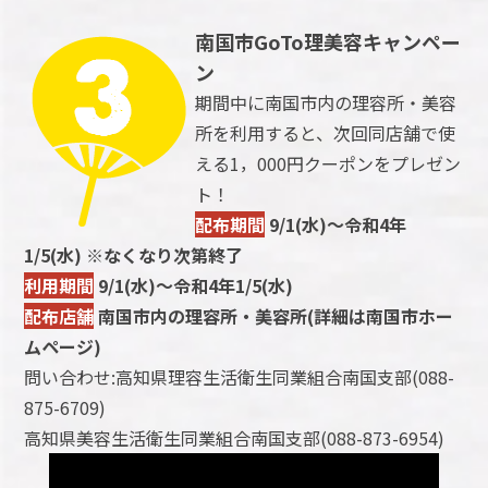
南国市GoTo理美容キャンペー
ン
期間中に南国市内の理容所・美容
所を利用すると、次回同店舗で使
える1，000円クーポンをプレゼン
ト！
配布期間
9/1(水)～令和4年
1/5(水) ※なくなり次第終了
利用期間
9/1(水)～令和4年1/5(水)
配布店舗
南国市内の理容所・美容所(詳細は南国市ホー
ムページ)
問い合わせ:高知県理容生活衛生同業組合南国支部(088-
875-6709)
高知県美容生活衛生同業組合南国支部(088-873-6954)