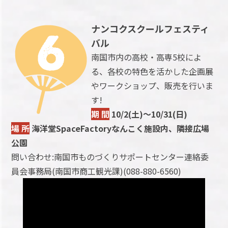
ナンコクスクールフェスティ
バル
南国市内の高校・高専5校によ
る、各校の特色を活かした企画展
やワークショップ、販売を行いま
す!
期 間
10/2(土)～10/31(日)
場 所
海洋堂SpaceFactoryなんこく施設内、隣接広場
公園
問い合わせ:南国市ものづくりサポートセンター連絡委
員会事務局(南国市商工観光課)(088-880-6560)