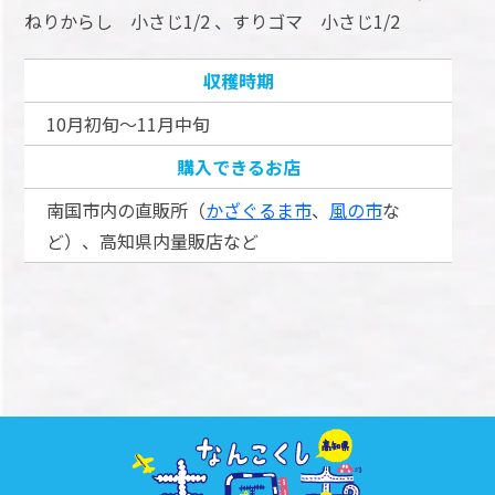
ねりからし 小さじ1/2 、すりゴマ 小さじ1/2
収穫時期
10月初旬～11月中旬
購入できるお店
南国市内の直販所（
かざぐるま市
、
風の市
な
ど）、高知県内量販店など