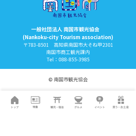
一般社団法人 南国市観光協会
(Nankoku-city Tourism association)
〒783-8501 高知県南国市大そね甲2301
南国市商工観光課内
Tel：088-855-3985
© 南国市観光協会