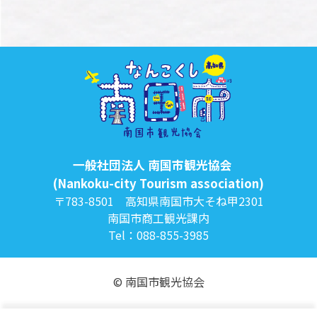
一般社団法人 南国市観光協会
(Nankoku-city Tourism association)
〒783-8501 高知県南国市大そね甲2301
南国市商工観光課内
Tel：088-855-3985
© 南国市観光協会