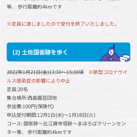
等、 歩行距離約4kmです
※定員に達しましたので受付を終了いたしました。
(2) 土佐国衙跡を歩く
2022年1月21日(金)13:30～15:30頃
※新型コロナウイ
ルス感染症の影響により中止
定員:20名
集合場所:西島園芸団地
参加費:100円(保険代)
申込受付期間:12月1日(水)～1月18日(火)
コース: 国衙跡～比江廃寺塔跡～まほろばクリーンセン
ター等、 歩行距離約4kmです