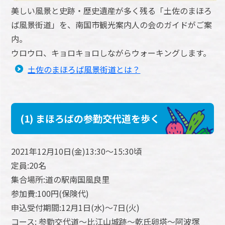
美しい風景と史跡・歴史遺産が多く残る「土佐のまほろ
ば風景街道」を、南国市観光案内人の会のガイドがご案
内。
ウロウロ、キョロキョロしながらウォーキングします。
土佐のまほろば風景街道とは？
(1) まほろばの参勤交代道を歩く
2021年12月10日(金)13:30～15:30頃
定員:20名
集合場所:道の駅南国風良里
参加費:100円(保険代)
申込受付期間:12月1日(水)～7日(火)
コース: 参勤交代道～比江山城跡～乾氏卵塔～阿波塚