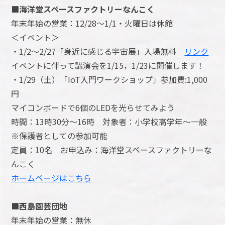
■海洋堂スペースファクトリーなんこく
年末年始の営業：12/28～1/1・火曜日は休館
＜イベント＞
・1/2～2/27「身近に感じる宇宙展」入場無料
リンク
イベントに伴って講演会を1/15，1/23に開催します！
・1/29（土）「IoT入門ワークショップ」参加費:1,000
円
マイコンボードで6個のLEDを光らせてみよう
時間：13時30分～16時 対象者：小学校高学年～一般
※保護者としての参加可能
定員：10名 お申込み：海洋堂スペースファクトリーな
んこく
ホームページはこちら
■西島園芸団地
年末年始の営業：無休