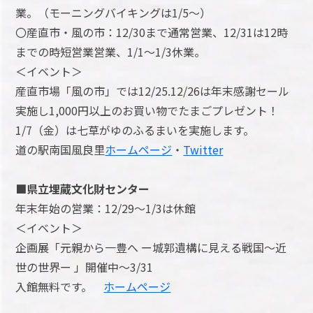
業。（モーニングバイキングは1/5～）
〇産直市・風の市：12/30まで通常営業、12/31は12時
までの時短営業営業、1/1～1/3休業。
＜イベント＞
産直市場「風の市」では12/25.12/26は年末感謝セール
実施し1,000円以上のお買い物でたまごプレゼント！
1/7（金）は七草がゆのふるまいを実施します。
道の駅南国風良里
ホームページ
・
Twitter
■県立埋蔵文化財センター
年末年始の営業：12/29～1/3は休館
＜イベント＞
企画展「元親から一豊へ ー城郭遺構に見える戦国〜近
世の世界ー 」開催中～3/31
入館無料です。
ホームページ