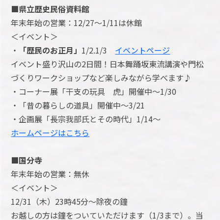
■県立歴史民俗資料館
年末年始の営業：12/27～1/11は休館
＜イベント＞
・
「歴民のお正月」
1/2.1/3
イベントページ
イベント盛り沢山の2日間！日本舞踊坂東流講演や門松
づくりワークショップなど楽しみながら学べます♪
・コーナー展「干支の玩具 虎」開催中～1/30
・「昔の暮らしの道具」開催中～3/21
・企画展「長宗我部氏とその時代」1/14～
ホームページはこちら
■国分寺
年末年始の営業：無休
＜イベント＞
12/31（木）23時45分～除夜の鐘
お越しの方は鐘をついていただけます（1/3まで）。当