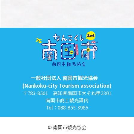
一般社団法人 南国市観光協会
(Nankoku-city Tourism association)
〒783-8501 高知県南国市大そね甲2301
南国市商工観光課内
Tel：088-855-3985
© 南国市観光協会