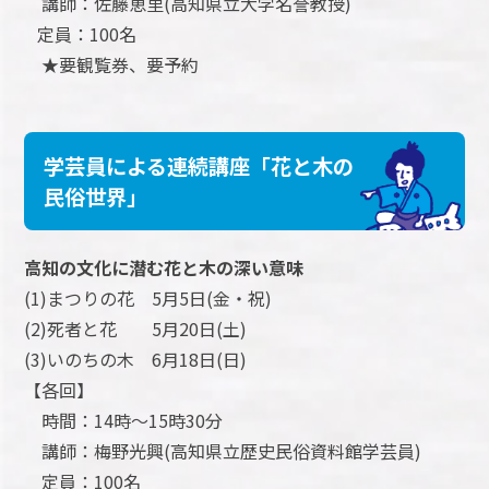
講師：佐藤恵里(高知県立大学名誉教授)
定員：100名
★要観覧券、要予約
学芸員による連続講座「花と木の
民俗世界」
高知の文化に潜む花と木の深い意味
(1)まつりの花 5月5日(金・祝)
(2)死者と花 5月20日(土)
(3)いのちの木 6月18日(日)
【各回】
時間：14時～15時30分
講師：梅野光興(高知県立歴史民俗資料館学芸員)
定員：100名