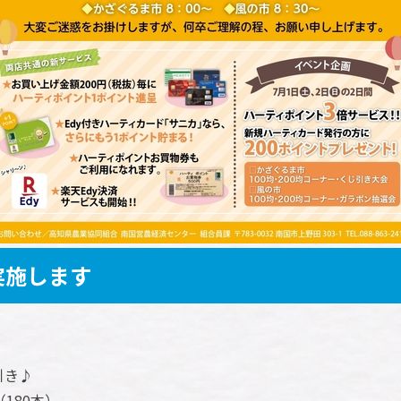
実施します
じ引き♪
180本）