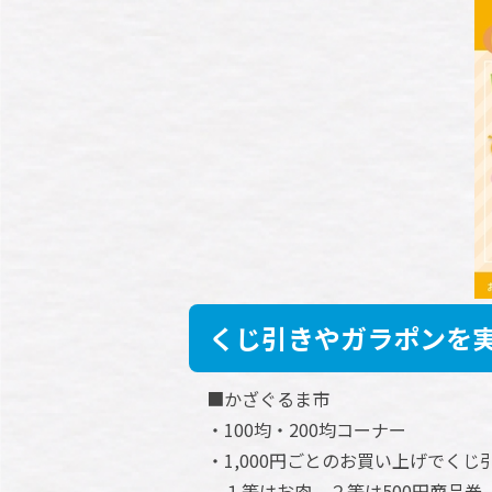
くじ引きやガラポンを
■かざぐるま市
・100均・200均コーナー
・1,000円ごとのお買い上げでく
１等はお肉、２等は500円商品券（