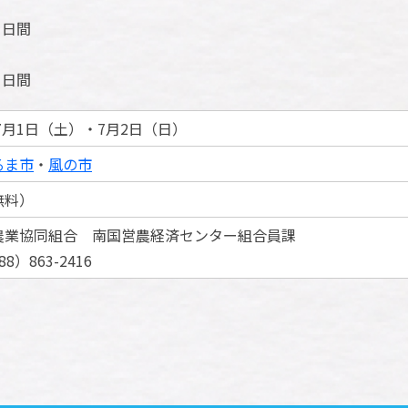
３日間
２日間
年7月1日（土）・7月2日（日）
るま市
・
風の市
無料）
農業協同組合 南国営農経済センター組合員課
8）863-2416