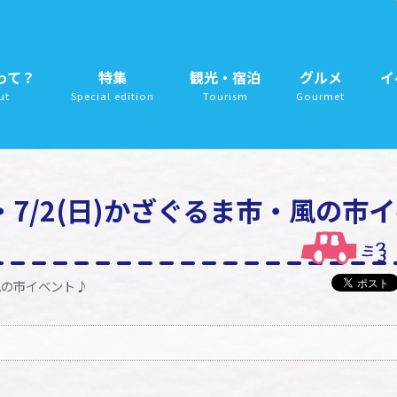
って？
特集
観光・宿泊
グルメ
イ
ut
Special edition
Tourism
Gourmet
土)・7/2(日)かざぐるま市・風の市
・風の市イベント♪