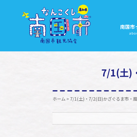
南国市
abo
7/1(
ホーム
> 7/1(土)・7/2(日)かざぐるま市