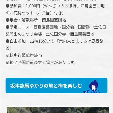
●参加費：1,000円（ぜんざいのお接待、西島園芸団地
のお花見セット（お弁当）付き）
●集合・解散場所：西島園芸団地
●予定コース：西島園芸団地→国分橋→国衙跡→土佐日
記門出のまつり会場→土佐国分寺→西島園芸団地
●自由参加：12時15分より「案内人とまほろば風景談
義」
※総歩行距離約6km
※終了時間が前後する場合があります。
坂本龍馬ゆかりの地と梅を楽しむ