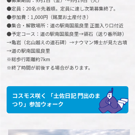
●定員：20名※先着順。定員に達し次第募集終了。
●参加費：1,000円（銘菓お土産付き）
●集合・解散場所：道の駅南国風良里 正面入り口付近
●予定コース：道の駅南国風良里→領石（送り番所跡）
→亀岩（北山越えの道石碑）→ナウマン博士が見た古墳
→道の駅南国風良里
※総歩行距離約7km
※終了時間が前後する場合があります。
コスモス咲く 「土佐日記 門出のま
つり」参加ウォーク