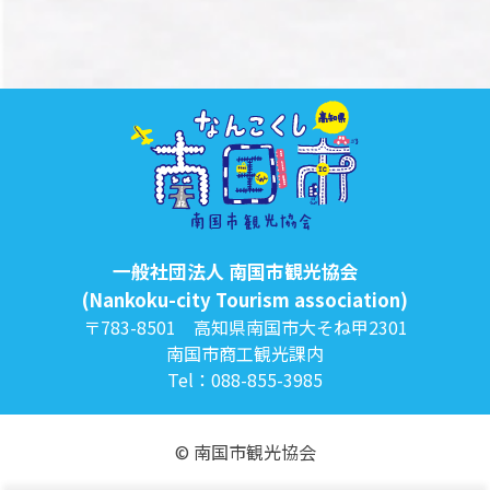
一般社団法人 南国市観光協会
(Nankoku-city Tourism association)
〒783-8501 高知県南国市大そね甲2301
南国市商工観光課内
Tel：088-855-3985
© 南国市観光協会