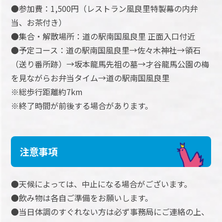
●参加費：1,500円（レストラン風良里特製幕の内弁
当、お茶付き）
●集合・解散場所：道の駅南国風良里 正面入口付近
●予定コース：道の駅南国風良里→佐々木神社→領石
（送り番所跡）→坂本龍馬先祖の墓→才谷龍馬公園の梅
を見ながらお弁当タイム→道の駅南国風良里
※総歩行距離約7km
※終了時間が前後する場合があります。
注意事項
●天候によっては、中止になる場合がございます。
●飲み物は各自ご準備をお願いします。
●当日体調のすぐれない方は必ず事務局にご連絡の上、