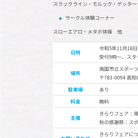
スラックライン・モルック・ゲッター
サークル体験コーナー
スローエアロ・メタボ体操 他
令和5年11月18
日時
受付9時～、スタ
南国市立スポー
場所
〒783-0094 高
駐車場
あり
料金
無料
きらりフェア：
主催
秋の感謝祭：ス
きらりフェアについ