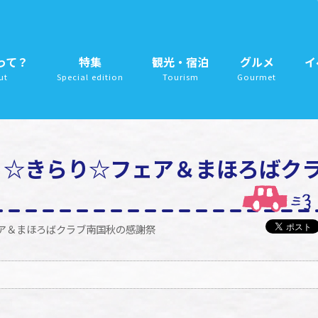
って？
特集
観光・宿泊
グルメ
イ
ut
Special edition
Tourism
Gourmet
こく☆きらり☆フェア＆まほろばク
ェア＆まほろばクラブ南国秋の感謝祭