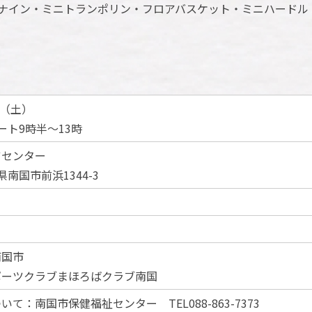
ナイン・ミニトランポリン・フロアバスケット・ミニハードル
日（土）
ート9時半～13時
ツセンター
知県南国市前浜1344-3
南国市
ポーツクラブまほろばクラブ南国
て：南国市保健福祉センター TEL088-863-7373