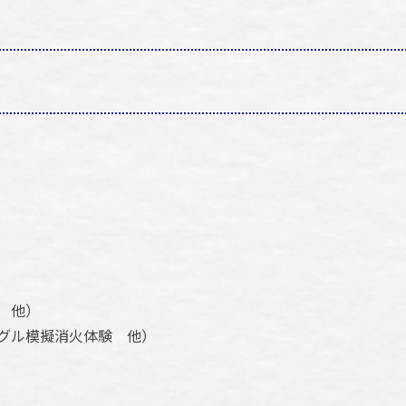
 他）
ーグル模擬消火体験 他）