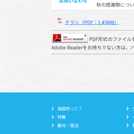
お問い合わせ
秋の感謝祭について
チラシ（PDF：1.45MB）
PDF形式のファイルを
Adobe Readerをお持ちでない
南国市って？
特集
観光・宿泊