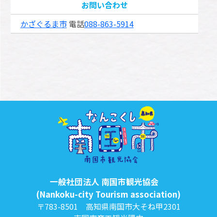
お問い合わせ
かざぐるま市
電話
088-863-5914
一般社団法人 南国市観光協会
(Nankoku-city Tourism association)
〒783-8501 高知県南国市大そね甲2301