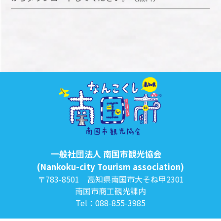
一般社団法人 南国市観光協会
(Nankoku-city Tourism association)
〒783-8501 高知県南国市大そね甲2301
南国市商工観光課内
Tel：088-855-3985