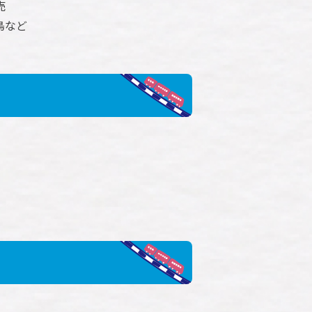
売
鳥など