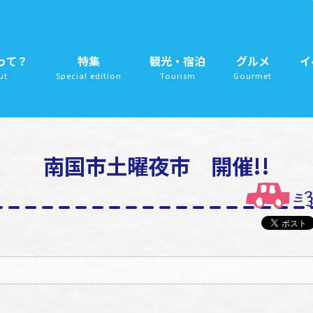
って？
特集
観光・宿泊
グルメ
イ
ut
Special edition
Tourism
Gourmet
南国市土曜夜市 開催!!