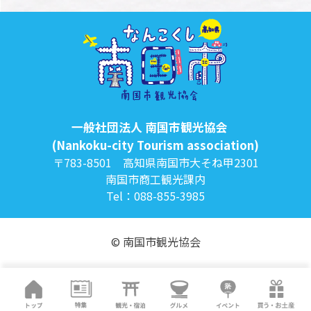
一般社団法人 南国市観光協会
(Nankoku-city Tourism association)
〒783-8501 高知県南国市大そね甲2301
南国市商工観光課内
Tel：088-855-3985
© 南国市観光協会