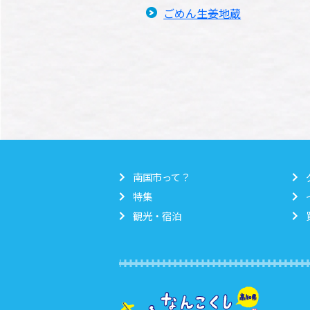
ごめん生姜地蔵
南国市って？
特集
観光・宿泊