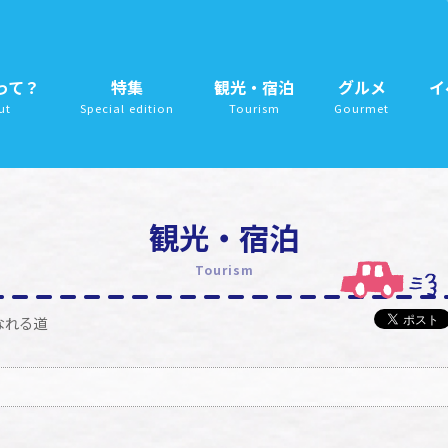
って？
特集
観光・宿泊
グルメ
イ
ut
Special edition
Tourism
Gourmet
観光・宿泊
Tourism
なれる道