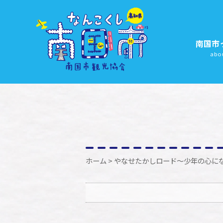
南国市
abo
ホーム
> やなせたかしロード～少年の心に