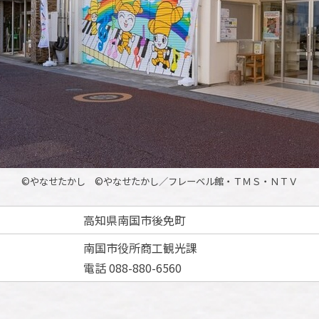
©やなせたかし ©やなせたかし／フレーベル館・ＴＭＳ・ＮＴＶ
高知県南国市後免町
南国市役所商工観光課
電話 088-880-6560