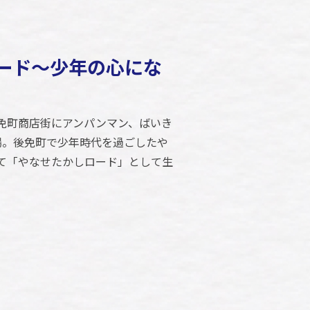
ード～少年の心にな
免町商店街にアンパンマン、ばいき
場。後免町で少年時代を過ごしたや
て「やなせたかしロード」として生