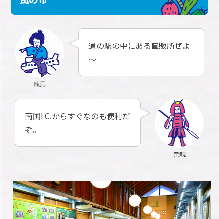
道の駅の中にある直販所ぜよ
～
龍馬
南国I.C.からすぐなのも便利だ
ぞ。
元親