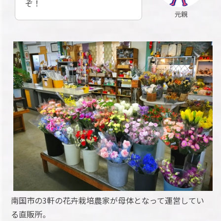
ぞ！
元親
南国市の3軒の花卉栽培農家が母体となって運営してい
る直販所。