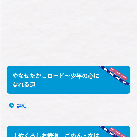
やなせたかしロード～少年の心に
なれる道
詳細
土佐くろしお鉄道 ごめん・なは