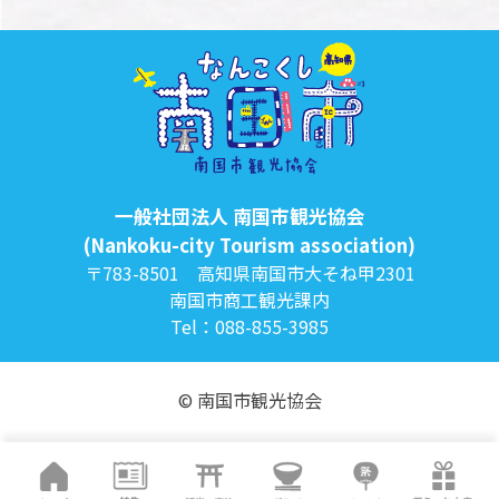
一般社団法人 南国市観光協会
(Nankoku-city Tourism association)
〒783-8501 高知県南国市大そね甲2301
南国市商工観光課内
Tel：088-855-3985
© 南国市観光協会