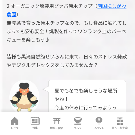
2.オーガニック燻製用グァバ原木チップ（
南国にしがわ
農園
）
無農薬で育った原木チップなので、もし食品に触れてし
まっても安心安全！燻製を作ってワンランク上のバーベ
キューを楽しもう♪
皆様も黒滝自然館せいらんに来て、日々のストレス発散
やデジタルデトックスをしてみませんか？
夏でも冬でも楽しそうな場所
やね！
今度の休みに行ってみようっ
シャモ番長
と♪